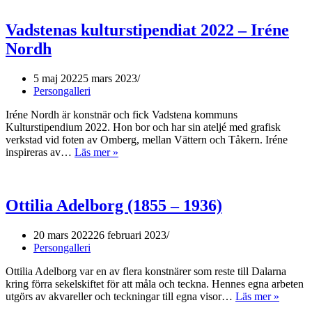
oc
vri
Vadstenas kulturstipendiat 2022 – Iréne
ge
Eu
Nordh
5 maj 2022
5 mars 2023
Persongalleri
Iréne Nordh är konstnär och fick Vadstena kommuns
Kulturstipendium 2022. Hon bor och har sin ateljé med grafisk
verkstad vid foten av Omberg, mellan Vättern och Tåkern. Iréne
inspireras av…
Läs mer »
Vadstenas
kulturstipendiat
2022
–
Ottilia Adelborg (1855 – 1936)
Iréne
Nordh
20 mars 2022
26 februari 2023
Persongalleri
Ottilia Adelborg var en av flera konstnärer som reste till Dalarna
kring förra sekelskiftet för att måla och teckna. Hennes egna arbeten
utgörs av akvareller och teckningar till egna visor…
Läs mer »
Ottilia
Adelbo