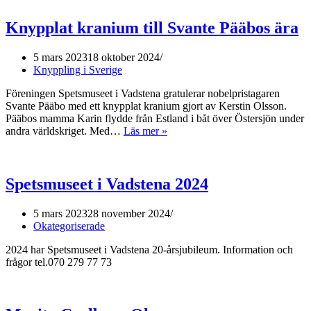
Knypplat kranium till Svante Pääbos ära
5 mars 2023
18 oktober 2024
Knyppling i Sverige
Föreningen Spetsmuseet i Vadstena gratulerar nobelpristagaren
Svante Pääbo med ett knypplat kranium gjort av Kerstin Olsson.
Pääbos mamma Karin flydde från Estland i båt över Östersjön under
andra världskriget. Med…
Läs mer »
Knypplat
kranium
till
Svante
Spetsmuseet i Vadstena 2024
Pääbos
ära
5 mars 2023
28 november 2024
Okategoriserade
2024 har Spetsmuseet i Vadstena 20-årsjubileum. Information och
frågor tel.070 279 77 73