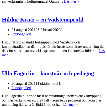
sin verksamhet i kulturområdet Gamla…
Läs mer »
Naime
Thorlin
–
konstnär
Hildur Kratz – en Vadstenaprofil
och
konsulent
21 augusti 2021
26 februari 2023
Persongalleri
Hildur Kratz är starkt förknippad med Vadstena och
knyppeltraditionen där – dels för sin insats som lärare under lång tid,
dels för sitt sätt att utveckla spetstraditionen i historiska bilder.…
Läs
mer »
Hildur
Kratz
–
en
Ulla Fagerlin – konstnär och pedagog
Vadstenaprofil
20 augusti 2021
14 oktober 2024
Persongalleri
Ulla Fagerlin tillhör de mest namnkunniga inom svensk knyppling
och har verkat över ett brett fält – som både pedagog och konstnär
under lång tid. Ulla är född 1920 och…
Läs mer »
Ulla