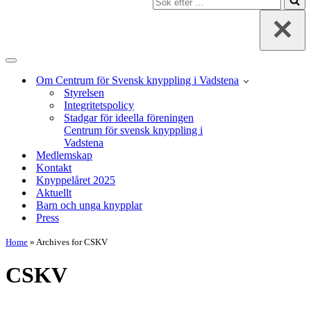
efter
…
Navigeringsmeny
Om Centrum för Svensk knyppling i Vadstena
Styrelsen
Integritetspolicy
Stadgar för ideella föreningen
Centrum för svensk knyppling i
Vadstena
Medlemskap
Kontakt
Knyppelåret 2025
Aktuellt
Barn och unga knypplar
Press
Home
»
Archives for CSKV
CSKV