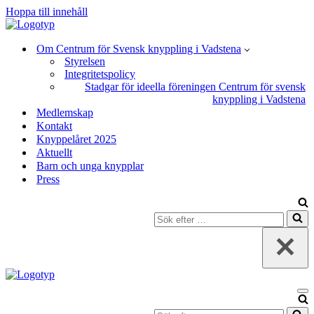
Hoppa till innehåll
Om Centrum för Svensk knyppling i Vadstena
Styrelsen
Integritetspolicy
Stadgar för ideella föreningen Centrum för svensk
knyppling i Vadstena
Medlemskap
Kontakt
Knyppelåret 2025
Aktuellt
Barn och unga knypplar
Press
Sök
efter
…
Na
Sök