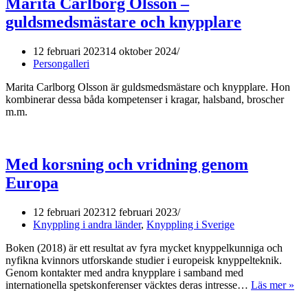
Marita Carlborg Olsson –
guldsmedsmästare och knypplare
12 februari 2023
14 oktober 2024
Persongalleri
Marita Carlborg Olsson är guldsmedsmästare och knypplare. Hon
kombinerar dessa båda kompetenser i kragar, halsband, broscher
m.m.
Med korsning och vridning genom
Europa
12 februari 2023
12 februari 2023
Knyppling i andra länder
,
Knyppling i Sverige
Boken (2018) är ett resultat av fyra mycket knyppelkunniga och
nyfikna kvinnors utforskande studier i europeisk knyppelteknik.
Genom kontakter med andra knypplare i samband med
internationella spetskonferenser väcktes deras intresse…
Läs mer »
Me
ko