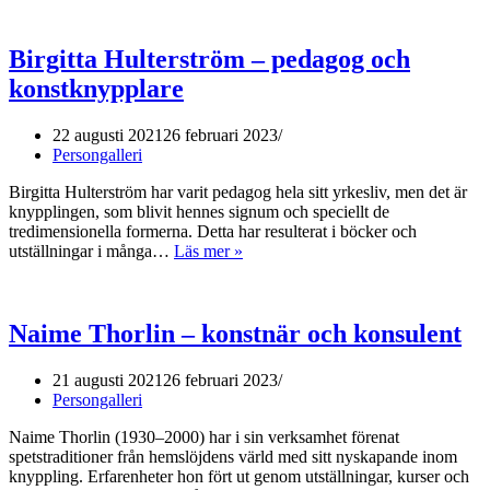
(1855
–
Birgitta Hulterström – pedagog och
1936)
konstknypplare
22 augusti 2021
26 februari 2023
Persongalleri
Birgitta Hulterström har varit pedagog hela sitt yrkesliv, men det är
knypplingen, som blivit hennes signum och speciellt de
tredimensionella formerna. Detta har resulterat i böcker och
utställningar i många…
Läs mer »
Birgitta
Hulterström
–
pedagog
Naime Thorlin – konstnär och konsulent
och
konstknypplare
21 augusti 2021
26 februari 2023
Persongalleri
Naime Thorlin (1930–2000) har i sin verksamhet förenat
spetstraditioner från hemslöjdens värld med sitt nyskapande inom
knyppling. Erfarenheter hon fört ut genom utställningar, kurser och