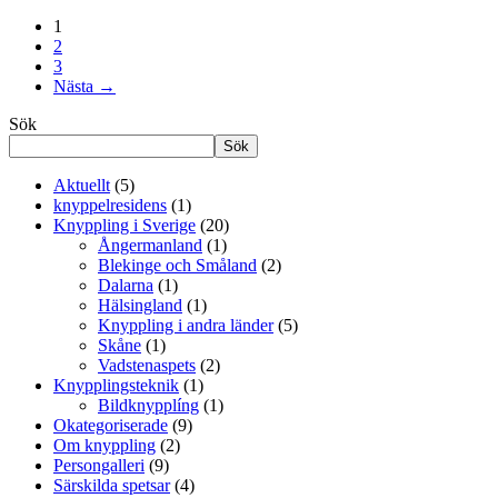
Fagerlin
1
–
2
konstnär
3
och
Nästa →
pedagog
Sök
Sök
Aktuellt
(5)
knyppelresidens
(1)
Knyppling i Sverige
(20)
Ångermanland
(1)
Blekinge och Småland
(2)
Dalarna
(1)
Hälsingland
(1)
Knyppling i andra länder
(5)
Skåne
(1)
Vadstenaspets
(2)
Knypplingsteknik
(1)
Bildknypplíng
(1)
Okategoriserade
(9)
Om knyppling
(2)
Persongalleri
(9)
Särskilda spetsar
(4)