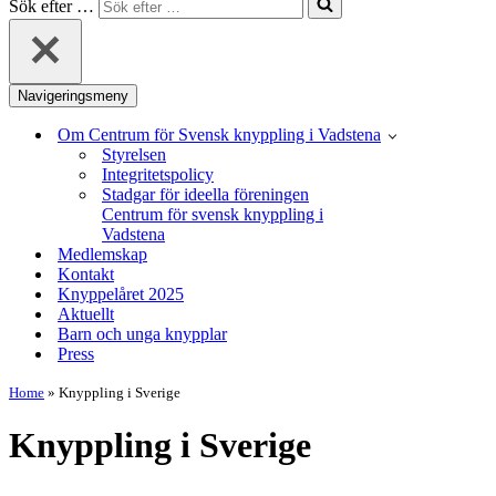
Sök efter …
Navigeringsmeny
Om Centrum för Svensk knyppling i Vadstena
Styrelsen
Integritetspolicy
Stadgar för ideella föreningen
Centrum för svensk knyppling i
Vadstena
Medlemskap
Kontakt
Knyppelåret 2025
Aktuellt
Barn och unga knypplar
Press
Home
»
Knyppling i Sverige
Knyppling i Sverige