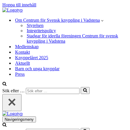
Hoppa till innehåll
Om Centrum för Svensk knyppling i Vadstena
Styrelsen
Integritetspolicy
Stadgar för ideella föreningen Centrum för svensk
knyppling i Vadstena
Medlemskap
Kontakt
Knyppelåret 2025
Aktuellt
Barn och unga knypplar
Press
Sök efter …
Navigeringsmeny