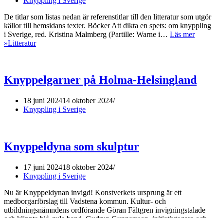
Knyppling i Sverige
De titlar som listas nedan är referenstitlar till den litteratur som utgör
källor till hemsidans texter. Böcker Att dikta en spets: om knyppling
i Sverige, red. Kristina Malmberg (Partille: Warne i…
Läs mer
»
Litteratur
Knyppelgarner på Holma-Helsingland
18 juni 2024
14 oktober 2024
Knyppling i Sverige
Knyppeldyna som skulptur
17 juni 2024
18 oktober 2024
Knyppling i Sverige
Nu är Knyppeldynan invigd! Konstverkets ursprung är ett
medborgarförslag till Vadstena kommun. Kultur- och
utbildningsnämndens ordförande Göran Fältgren invigningstalade