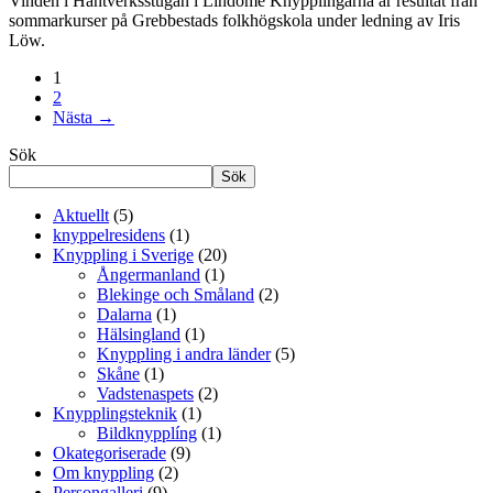
Vinden i Hantverksstugan i Lindome Knypplingarna är resultat från
sommarkurser på Grebbestads folkhögskola under ledning av Iris
Löw.
1
2
Nästa →
Sök
Sök
Aktuellt
(5)
knyppelresidens
(1)
Knyppling i Sverige
(20)
Ångermanland
(1)
Blekinge och Småland
(2)
Dalarna
(1)
Hälsingland
(1)
Knyppling i andra länder
(5)
Skåne
(1)
Vadstenaspets
(2)
Knypplingsteknik
(1)
Bildknypplíng
(1)
Okategoriserade
(9)
Om knyppling
(2)
Persongalleri
(9)