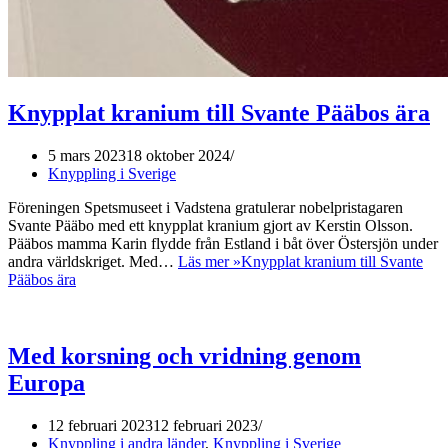
Knypplat kranium till Svante Pääbos ära
5 mars 2023
18 oktober 2024
Knyppling i Sverige
Föreningen Spetsmuseet i Vadstena gratulerar nobelpristagaren
Svante Pääbo med ett knypplat kranium gjort av Kerstin Olsson.
Pääbos mamma Karin flydde från Estland i båt över Östersjön under
andra världskriget. Med…
Läs mer »
Knypplat kranium till Svante
Pääbos ära
Med korsning och vridning genom
Europa
12 februari 2023
12 februari 2023
Knyppling i andra länder
,
Knyppling i Sverige