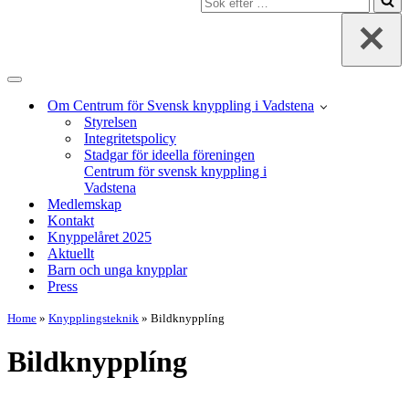
efter
…
Navigeringsmeny
Om Centrum för Svensk knyppling i Vadstena
Styrelsen
Integritetspolicy
Stadgar för ideella föreningen
Centrum för svensk knyppling i
Vadstena
Medlemskap
Kontakt
Knyppelåret 2025
Aktuellt
Barn och unga knypplar
Press
Home
»
Knypplingsteknik
»
Bildknypplíng
Bildknypplíng