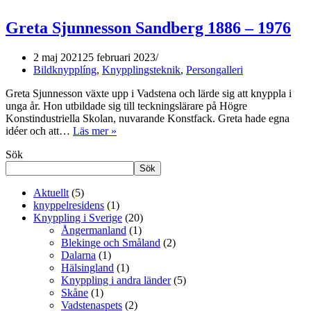
Greta Sjunnesson Sandberg 1886 – 1976
2 maj 2021
25 februari 2023
Bildknypplíng
,
Knypplingsteknik
,
Persongalleri
Greta Sjunnesson växte upp i Vadstena och lärde sig att knyppla i
unga år. Hon utbildade sig till teckningslärare på Högre
Konstindustriella Skolan, nuvarande Konstfack. Greta hade egna
idéer och att…
Läs mer »
Greta
Sjunnesson
Sök
Sandberg
1886
Sök
–
Aktuellt
(5)
1976
knyppelresidens
(1)
Knyppling i Sverige
(20)
Ångermanland
(1)
Blekinge och Småland
(2)
Dalarna
(1)
Hälsingland
(1)
Knyppling i andra länder
(5)
Skåne
(1)
Vadstenaspets
(2)