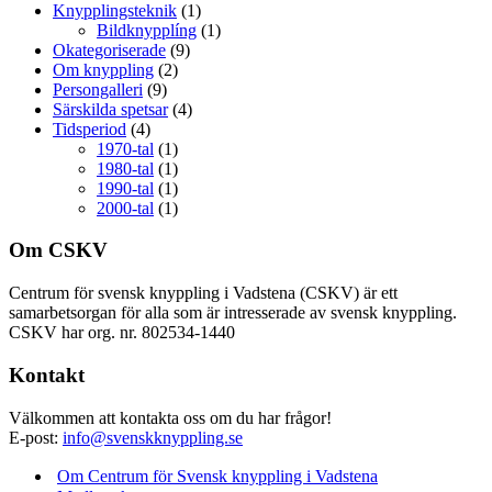
Knypplingsteknik
(1)
Bildknypplíng
(1)
Okategoriserade
(9)
Om knyppling
(2)
Persongalleri
(9)
Särskilda spetsar
(4)
Tidsperiod
(4)
1970-tal
(1)
1980-tal
(1)
1990-tal
(1)
2000-tal
(1)
Om CSKV
Centrum för svensk knyppling i Vadstena (CSKV) är ett
samarbetsorgan för alla som är intresserade av svensk knyppling.
CSKV har org. nr. 802534-1440
Kontakt
Välkommen att kontakta oss om du har frågor!
E-post:
info@svenskknyppling.se
Om Centrum för Svensk knyppling i Vadstena