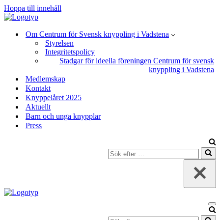
Hoppa till innehåll
Om Centrum för Svensk knyppling i Vadstena
Styrelsen
Integritetspolicy
Stadgar för ideella föreningen Centrum för svensk
knyppling i Vadstena
Medlemskap
Kontakt
Knyppelåret 2025
Aktuellt
Barn och unga knypplar
Press
Sök
efter
…
Na
Sök