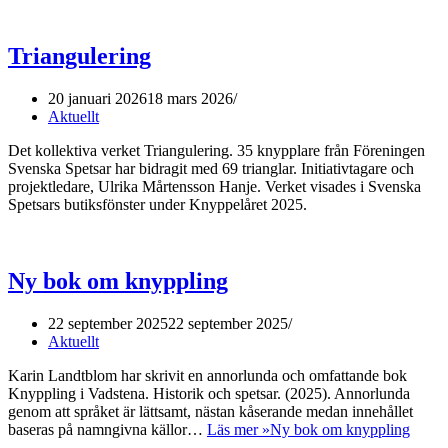
Triangulering
20 januari 2026
18 mars 2026
Aktuellt
Det kollektiva verket Triangulering. 35 knypplare från Föreningen
Svenska Spetsar har bidragit med 69 trianglar. Initiativtagare och
projektledare, Ulrika Mårtensson Hanje. Verket visades i Svenska
Spetsars butiksfönster under Knyppelåret 2025.
Ny bok om knyppling
22 september 2025
22 september 2025
Aktuellt
Karin Landtblom har skrivit en annorlunda och omfattande bok
Knyppling i Vadstena. Historik och spetsar. (2025). Annorlunda
genom att språket är lättsamt, nästan kåserande medan innehållet
baseras på namngivna källor…
Läs mer »
Ny bok om knyppling