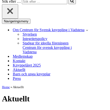
Sök efter …
Navigeringsmeny
Om Centrum för Svensk knyppling i Vadstena
Styrelsen
Integritetspolicy
Stadgar för ideella föreningen
Centrum för svensk knyppling i
Vadstena
Medlemskap
Kontakt
Knyppelåret 2025
Aktuellt
Barn och unga knypplar
Press
Home
»
Aktuellt
Aktuellt