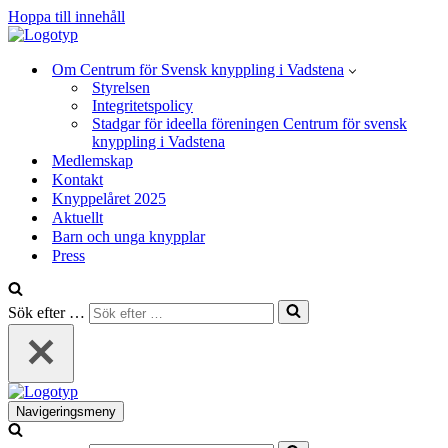
Hoppa till innehåll
Om Centrum för Svensk knyppling i Vadstena
Styrelsen
Integritetspolicy
Stadgar för ideella föreningen Centrum för svensk
knyppling i Vadstena
Medlemskap
Kontakt
Knyppelåret 2025
Aktuellt
Barn och unga knypplar
Press
Sök efter …
Navigeringsmeny