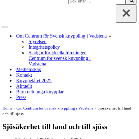
efter
…
Navigeringsmeny
Om Centrum för Svensk knyppling i Vadstena
Styrelsen
Integritetspolicy
Stadgar för ideella föreningen
Centrum för svensk knyppling i
Vadstena
Medlemskap
Kontakt
Knyppelåret 2025
Aktuellt
Barn och unga knypplar
Press
Home
»
Om Centrum för Svensk knyppling i Vadstena
»
Sjösäkerhet till land
och till sjöss
Sjösäkerhet till land och till sjöss