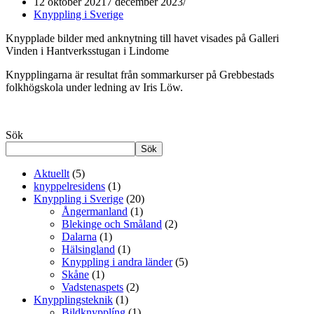
12 oktober 2021
7 december 2023
Knyppling i Sverige
Knypplade bilder med anknytning till havet visades på Galleri
Vinden i Hantverksstugan i Lindome
Knypplingarna är resultat från sommarkurser på Grebbestads
folkhögskola under ledning av Iris Löw.
Sök
Sök
Aktuellt
(5)
knyppelresidens
(1)
Knyppling i Sverige
(20)
Ångermanland
(1)
Blekinge och Småland
(2)
Dalarna
(1)
Hälsingland
(1)
Knyppling i andra länder
(5)
Skåne
(1)
Vadstenaspets
(2)
Knypplingsteknik
(1)
Bildknypplíng
(1)