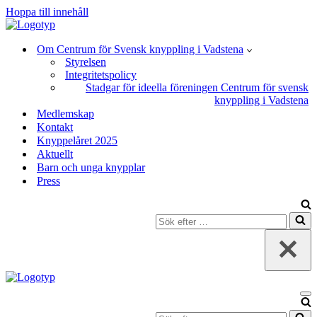
Hoppa till innehåll
Om Centrum för Svensk knyppling i Vadstena
Styrelsen
Integritetspolicy
Stadgar för ideella föreningen Centrum för svensk
knyppling i Vadstena
Medlemskap
Kontakt
Knyppelåret 2025
Aktuellt
Barn och unga knypplar
Press
Sök
efter
…
Na
Sök